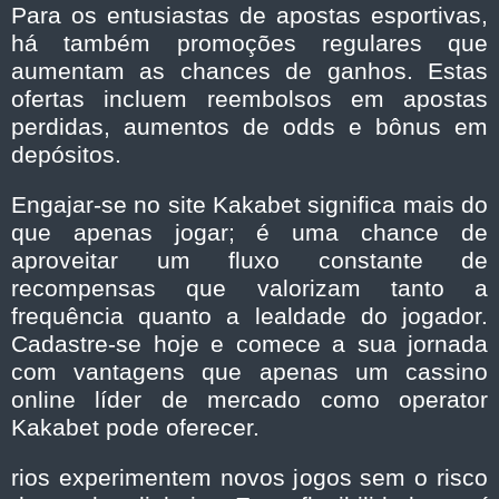
Para os entusiastas de apostas esportivas,
há também promoções regulares que
aumentam as chances de ganhos. Estas
ofertas incluem reembolsos em apostas
perdidas, aumentos de odds e bônus em
depósitos.
Engajar-se no site Kakabet significa mais do
que apenas jogar; é uma chance de
aproveitar um fluxo constante de
recompensas que valorizam tanto a
frequência quanto a lealdade do jogador.
Cadastre-se hoje e comece a sua jornada
com vantagens que apenas um cassino
online líder de mercado como operator
Kakabet pode oferecer.
rios experimentem novos jogos sem o risco